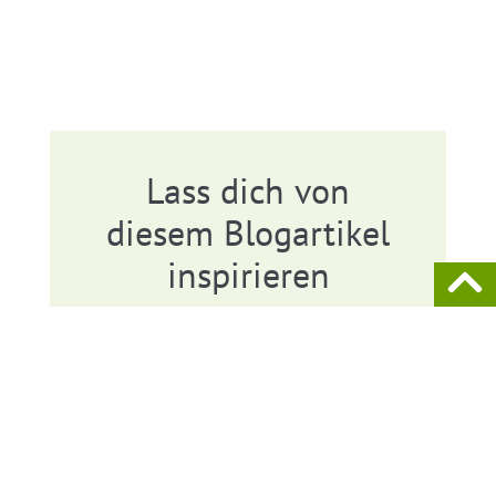
Lass dich von
diesem Blogartikel
inspirieren
Vielleicht inspiriert dich dieses
Projekt, auch in deinem Alltag
genauer hinzuschauen und
vermeintliche "Reste" kreativ zu
nutzen. Es muss nicht immer ein
DIY-Projekt mit typischen Materialien
sein – manchmal sind es gerade die
ungewöhnlichen Ansätze, die zu den